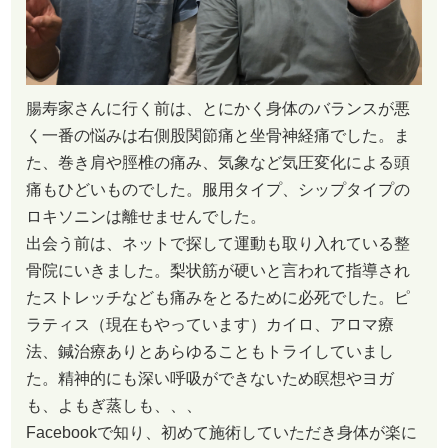
腸寿家さんに行く前は、とにかく身体のバランスが悪
く一番の悩みは右側股関節痛と坐骨神経痛でした。ま
た、巻き肩や脛椎の痛み、気象など気圧変化による頭
痛もひどいものでした。服用タイプ、シップタイプの
ロキソニンは離せませんでした。
出会う前は、ネットで探して運動も取り入れている整
骨院にいきました。梨状筋が硬いと言われて指導され
たストレッチなども痛みをとるために必死でした。ピ
ラティス（現在もやっています）カイロ、アロマ療
法、鍼治療ありとあらゆることもトライしていまし
た。精神的にも深い呼吸ができないため瞑想やヨガ
も、よもぎ蒸しも、、、
Facebookで知り、初めて施術していただき身体が楽に