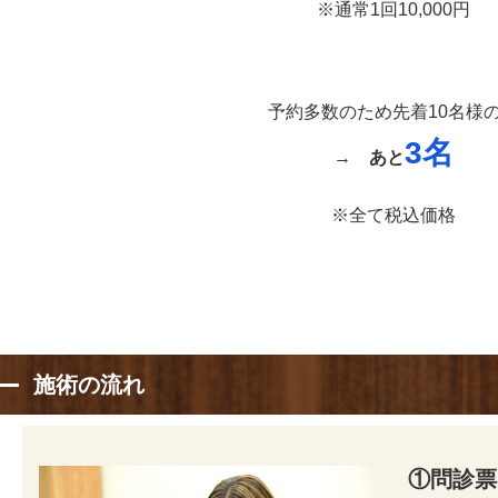
※通常1回10,000円
予約多数のため先着10名様
3名
→
あと
※全て税込価格
施術の流れ
①問診票