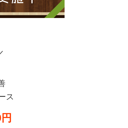
／
善
ース
0円